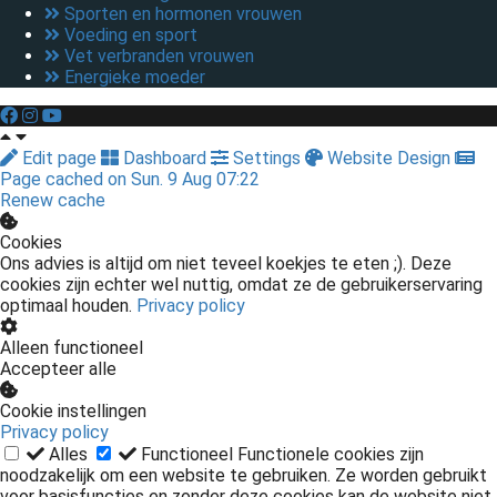
Sporten en hormonen vrouwen
Voeding en sport
Vet verbranden vrouwen
Energieke moeder
Edit page
Dashboard
Settings
Website Design
Page cached on Sun. 9 Aug 07:22
Renew cache
Cookies
Ons advies is altijd om niet teveel koekjes te eten ;). Deze
cookies zijn echter wel nuttig, omdat ze de gebruikerservaring
optimaal houden.
Privacy policy
Alleen functioneel
Accepteer alle
Cookie instellingen
Privacy policy
Alles
Functioneel
Functionele cookies zijn
noodzakelijk om een website te gebruiken. Ze worden gebruikt
voor basisfuncties en zonder deze cookies kan de website niet