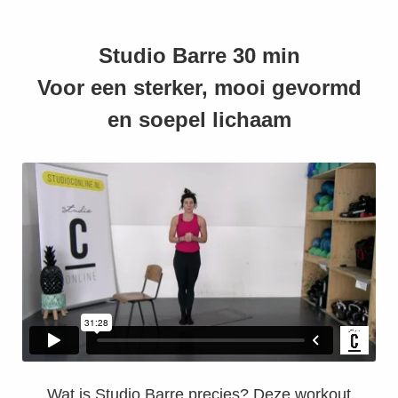
Studio Barre 30 min
Voor een sterker, mooi gevormd
gen
en soepel lichaam
 policy
neel
onele
 zijn
kelijk om
bsite te
ken. Ze
 gebruikt
uncties en
Wat is Studio Barre precies? Deze workout