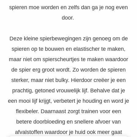
oekers te
spieren moe worden en zelfs dan ga je nog even
 op de
door.
e. Hierdoor
 website-
ren
Deze kleine spierbewegingen zijn genoeg om de
nte
spieren op te bouwen en elastischer te maken,
enties
gebaseerd
maar niet om spierscheurtjes te maken waardoor
 gedrag
de spier erg groot wordt. Zo worden de spieren
ze
er.
sterker, maar niet bulky. Hierdoor creëer je een
prachtig, getoned vrouwelijk lijf. Behalve dat je
ren
een mooi lijf krijgt, verbetert je houding en word je
flexibeler. Daarnaast zorgt trainen voor een
betere doorbloeding en snellere afvoer van
afvalstoffen waardoor je huid ook meer gaat