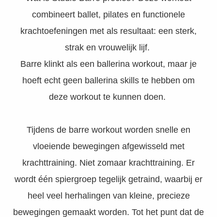
 deze
combineert ballet, pilates en functionele
s kan de
 niet
krachtoefeningen met als resultaat: een sterk,
oneren.
strak en vrouwelijk lijf.
eken
Barre klinkt als een ballerina workout, maar je
ische
hoeft echt geen ballerina skills te hebben om
s worden
deze workout te kunnen doen.
kt om
em
tie te
Tijdens de barre workout worden snelle en
elen over
drag van
vloeiende bewegingen afgewisseld met
zoeker op
krachttraining. Niet zomaar krachttraining. Er
site.
wordt één spiergroep tegelijk getraind, waarbij er
ng
heel veel herhalingen van kleine, precieze
ingcookies
bewegingen gemaakt worden. Tot het punt dat de
 gebruikt