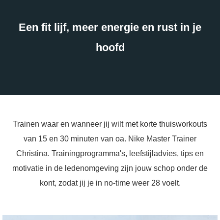
Een fit lijf, meer energie en rust in je
hoofd
gen
 policy
neel
Trainen waar en wanneer jij wilt met korte thuisworkouts
onele
van 15 en 30 minuten van oa. Nike Master Trainer
 zijn
Christina. Trainingprogramma's, leefstijladvies, tips en
kelijk om
bsite te
motivatie in de ledenomgeving zijn jouw schop onder de
ken. Ze
kont, zodat jij je in no-time weer 28 voelt.
 gebruikt
uncties en