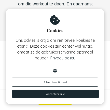
om die workout te doen. En daarnaast
werkt het enthousiasme van Christina
motiverend.
Joy van Nimmerdor
Cookies
Ons advies is altijd om niet teveel koekjes te
eten ;). Deze cookies zijn echter wel nuttig,
Wat krijg je in een Studio C Online
omdat ze de gebruikerservaring optimaal
lidmaatschap?
houden.
Privacy policy
Alleen functioneel
Workouts en programma's
Accepteer alle
In de gebruiksvriendelijke ledenomgeving
Ik doe mee!
kan je gaan voor losse workouts (van 15 en