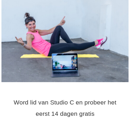
 deze
s kan de
 niet
oneren.
eken
ische
s worden
kt om
em
tie te
elen over
drag van
zoeker op
site.
Word lid van Studio C en probeer het
ng
eerst 14 dagen gratis
ingcookies
 gebruikt